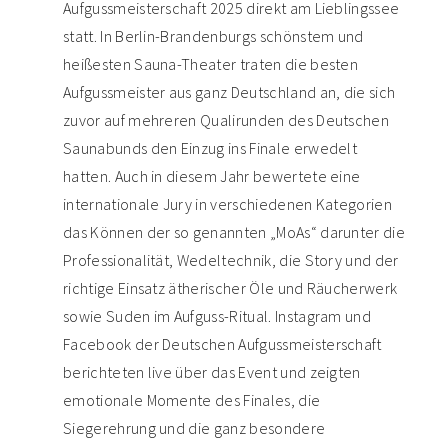
Aufgussmeisterschaft 2025 direkt am Lieblingssee
statt. In Berlin-Brandenburgs schönstem und
heißesten Sauna-Theater traten die besten
Aufgussmeister aus ganz Deutschland an, die sich
zuvor auf mehreren Qualirunden des Deutschen
Saunabunds den Einzug ins Finale erwedelt
hatten. Auch in diesem Jahr bewertete eine
internationale Jury in verschiedenen Kategorien
das Können der so genannten „MoAs“ darunter die
Professionalität, Wedeltechnik, die Story und der
richtige Einsatz ätherischer Öle und Räucherwerk
sowie Suden im Aufguss-Ritual. Instagram und
Facebook der Deutschen Aufgussmeisterschaft
berichteten live über das Event und zeigten
emotionale Momente des Finales, die
Siegerehrung und die ganz besondere