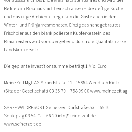
vorraussichtlich bis Ende März nächsten Jahres und wird den
Betrieb im Brauhaus nicht einschränken – die deftige Küche
und das urige Ambiente begrüßen die Gäste auch in den
Winter- und Frühjahresmonaten. Einzig das handgebrautes
Frischbier aus den blank polierten Kupferkesseln des
Braumeisters wird vorrübergehend durch die Qualitätsmarke
Landskron ersetzt.
Die geplante Investitionssumme beträgt 1 Mio. Euro
MeineZeit Mgt. AG Strandstraße 12 | 15864 Wendisch Rietz
(Sitz der Gesellschaft) 03 36 79 – 758 99 00 www.meinezeit.ag
SPREEWALDRESORT Seinerzeit Dorfstraße 53 | 15910
Schlepzig 03 54 72 – 66 20 info@seinerzeit.de
www.seinerzeit.de