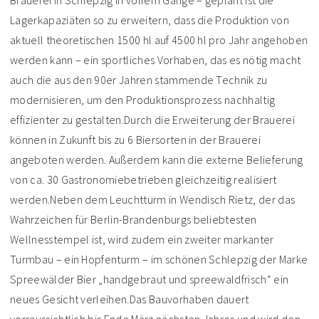
Brauerei in Schlepzig in vollem Gange – geplant ist die
Lagerkapaziäten so zu erweitern, dass die Produktion von
aktuell theoretischen 1500 hl auf 4500 hl pro Jahr angehoben
werden kann – ein sportliches Vorhaben, das es nötig macht
auch die aus den 90er Jahren stammende Technik zu
modernisieren, um den Produktionsprozess nachhaltig
effizienter zu gestalten.Durch die Erweiterung der Brauerei
können in Zukunft bis zu 6 Biersorten in der Brauerei
angeboten werden. Außerdem kann die externe Belieferung
von ca. 30 Gastronomiebetrieben gleichzeitig realisiert
werden.Neben dem Leuchtturm in Wendisch Rietz, der das
Wahrzeichen für Berlin-Brandenburgs beliebtesten
Wellnesstempel ist, wird zudem ein zweiter markanter
Turmbau – ein Hopfenturm – im schönen Schlepzig der Marke
Spreewälder Bier „handgebraut und spreewaldfrisch“ ein
neues Gesicht verleihen.Das Bauvorhaben dauert