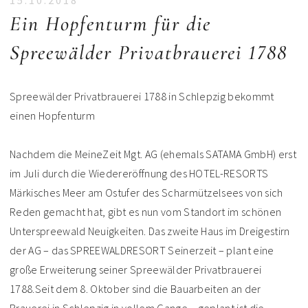
15.10.2018
Ein Hopfenturm für die
Spreewälder Privatbrauerei 1788
Spreewälder Privatbrauerei 1788 in Schlepzig bekommt
einen Hopfenturm
Nachdem die MeineZeit Mgt. AG (ehemals SATAMA GmbH) erst
im Juli durch die Wiedereröffnung des HOTEL-RESORTS
Märkisches Meer am Ostufer des Scharmützelsees von sich
Reden gemacht hat, gibt es nun vom Standort im schönen
Unterspreewald Neuigkeiten. Das zweite Haus im Dreigestirn
der AG – das SPREEWALDRESORT Seinerzeit – plant eine
große Erweiterung seiner Spreewälder Privatbrauerei
1788.Seit dem 8. Oktober sind die Bauarbeiten an der