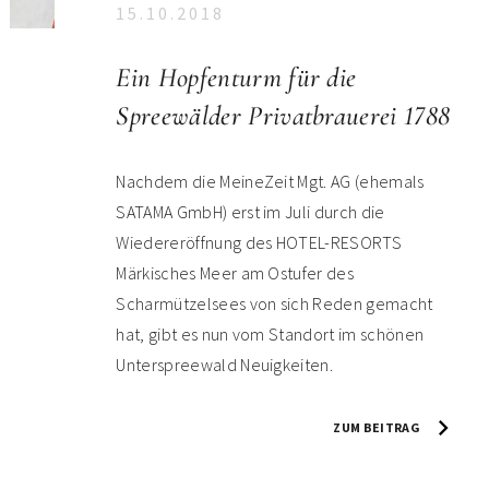
15.10.2018
Ein Hopfenturm für die
Spreewälder Privatbrauerei 1788
Nachdem die MeineZeit Mgt. AG (ehemals
SATAMA GmbH) erst im Juli durch die
Wiedereröffnung des HOTEL-RESORTS
Märkisches Meer am Ostufer des
Scharmützelsees von sich Reden gemacht
hat, gibt es nun vom Standort im schönen
Unterspreewald Neuigkeiten.
ZUM BEITRAG