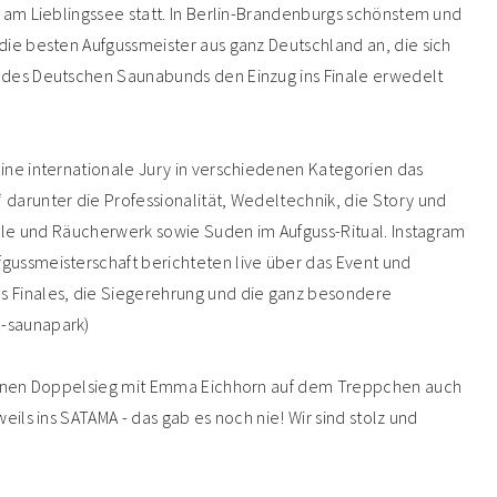
 am Lieblingssee statt. In Berlin-Brandenburgs schönstem und
die besten Aufgussmeister aus ganz Deutschland an, die sich
 des Deutschen Saunabunds den Einzug ins Finale erwedelt
ine internationale Jury in verschiedenen Kategorien das
darunter die Professionalität, Wedeltechnik, die Story und
 Öle und Räucherwerk sowie Suden im Aufguss-Ritual. Instagram
ussmeisterschaft berichteten live über das Event und
 Finales, die Siegerehrung und die ganz besondere
-saunapark)
 einen Doppelsieg mit Emma Eichhorn auf dem Treppchen auch
eils ins SATAMA - das gab es noch nie! Wir sind stolz und