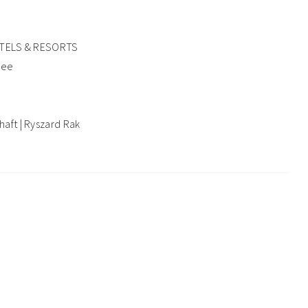
HOTELS & RESORTS
see
aft | Ryszard Rak