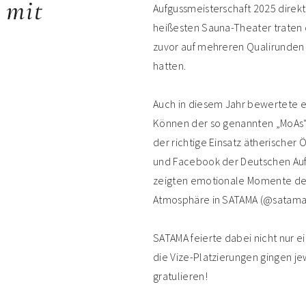
 mit
Aufgussmeisterschaft 2025 direkt
heißesten Sauna-Theater traten 
zuvor auf mehreren Qualirunden
hatten.
Auch in diesem Jahr bewertete e
Können der so genannten „MoAs“ 
der richtige Einsatz ätherischer
und Facebook der Deutschen Aufg
zeigten emotionale Momente des
Atmosphäre in SATAMA (@satama
SATAMA feierte dabei nicht nur
die Vize-Platzierungen gingen jew
gratulieren!