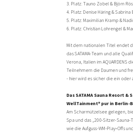
3. Platz: Tauno Zobel & Björn R
4. Platz: Denise Häring & Sabrina
5. Platz: Maximilian Kramp & Nad
6. Platz: Christian Lohrengel & Ma
Mit dem nationalen Titel endet 
das SATAMA-Team und alle Qualif
Verona, Italien im AQUARDENS die
Teilnehmern die Daumen und fre
- hier wird es sicher die ein od
Das SATAMA Sauna Resort & 
WellTainment® pur in Berlin
Am Scharmützelsee gelegen, bi
Spa und das „200-Sitzer-Sauna-T
wie die Aufguss-WM-Play‑Offs und