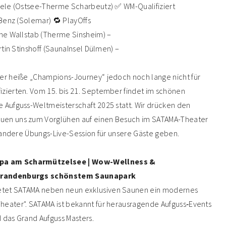
ösele (Ostsee-Therme Scharbeutz) ✅ WM-Qualifiziert
 Benz (Solemar) 🔁 PlayOffs
ine Wallstab (Therme Sinsheim) –
rtin Stinshoff (SaunaInsel Dülmen) –
der heiße „Champions-Journey“ jedoch noch lange nicht für
izierten. Vom 15. bis 21. September findet im schönen
 Aufguss-Weltmeisterschaft 2025 statt. Wir drücken den
uen uns zum Vorglühen auf einen Besuch im SATAMA-Theater
er andere Übungs-Live-Session für unsere Gäste geben.
Spa am Scharmützelsee | Wow-Wellness &
-Brandenburgs schönstem Saunapark
etet SATAMA neben neun exklusiven Saunen ein modernes
heater". SATAMA ist bekannt für herausragende Aufguss‑Events
 das Grand Aufguss Masters.