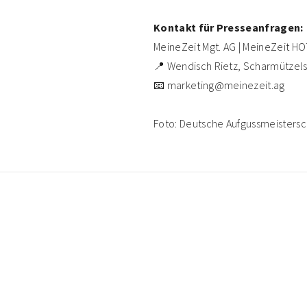
Kontakt für Presseanfragen:
MeineZeit Mgt. AG | MeineZeit 
📍 Wendisch Rietz, Scharmützel
📧 marketing@meinezeit.ag
Foto: Deutsche Aufgussmeistersch