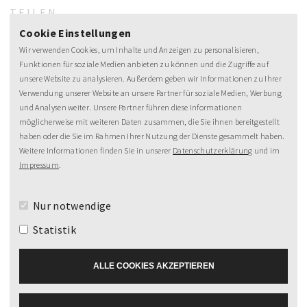
TEILEN
Cookie Einstellungen
Wir verwenden Cookies, um Inhalte und Anzeigen zu personalisieren,
Funktionen für soziale Medien anbieten zu können und die Zugriffe auf
unsere Website zu analysieren. Außerdem geben wir Informationen zu Ihrer
Verwendung unserer Website an unsere Partner für soziale Medien, Werbung
und Analysen weiter. Unsere Partner führen diese Informationen
möglicherweise mit weiteren Daten zusammen, die Sie ihnen bereitgestellt
haben oder die Sie im Rahmen Ihrer Nutzung der Dienste gesammelt haben.
NEWSLETTER
Weitere Informationen finden Sie in unserer
Datenschutzerklärung
und im
Impressum
.
MeineZeit-Post
Nur notwendige
Statistik
ALLE COOKIES AKZEPTIEREN